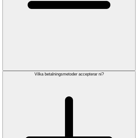
Vilka betalningsmetoder accepterar ni?