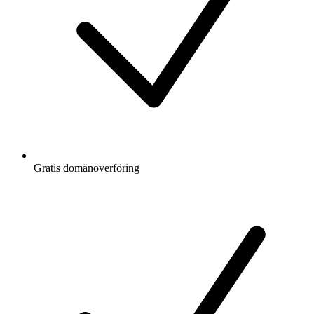
Gratis
domänöverföring