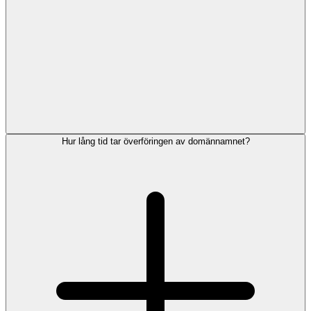
Hur lång tid tar överföringen av domännamnet?